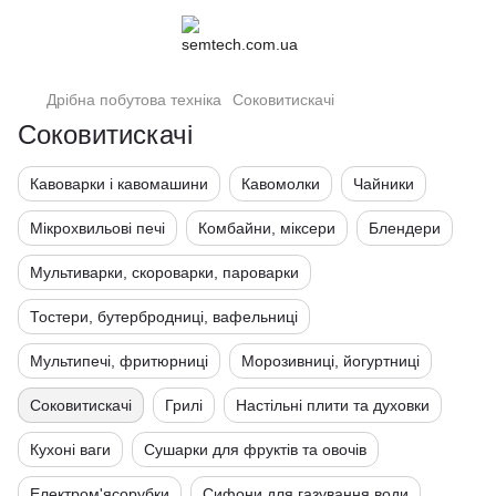
Дрібна побутова техніка
Соковитискачі
Соковитискачі
Кавоварки і кавомашини
Кавомолки
Чайники
Мікрохвильові печі
Комбайни, міксери
Блендери
Мультиварки, скороварки, пароварки
Тостери, бутербродниці, вафельниці
Мультипечі, фритюрниці
Морозивниці, йогуртниці
Соковитискачі
Грилі
Настільні плити та духовки
Кухоні ваги
Сушарки для фруктів та овочів
Електром'ясорубки
Сифони для газування води