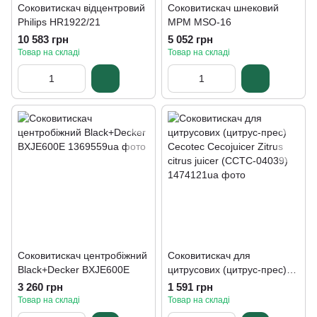
Соковитискач відцентровий
Соковитискач шнековий
Philips HR1922/21
MPM MSO-16
10 583 грн
5 052 грн
Товар на складі
Товар на складі
Соковитискач центробіжний
Соковитискач для
Black+Decker BXJE600E
цитрусових (цитрус-прес)
Cecotec Cecojuicer Zitrus
3 260 грн
1 591 грн
citrus juicer (CCTC-04039)
Товар на складі
Товар на складі