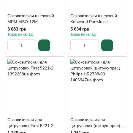
Соковитискач шнековий
Соковитискач шнековий
MPM MSO-12M
Kenwood PureJuice
JMP400WH
3 683 грн
5 634 грн
Товар на складі
Товар на складі
Соковитискач для
Соковитискач для
цитрусових First 5221-2
цитрусових (цитрус-прес)
Philips HR2738/00
1 245 грн
1 361 грн