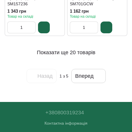
SM157236
SM701GCW
1 343 грн
1 162 грн
Товар на складі
Товар на складі
Показати ще 20 товарів
Назад
Вперед
1
з 5
+380800319234
Контактна інформація