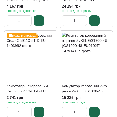
CS4010-8GT-110
4 167 грн
24 194 грн
Готово до відправки
Готово до відправки
Швидка відправка
Комутатор некерований
Комутатор керований 2-го
Cisco CBS110-8T-D-EU
рівня ZyXEL GS1900-48
(GS1900-48-EU0102F)
2 741 грн
15 225 грн
Готово до відправки
Товар на складі