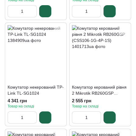
Товар на складі
Товар на складі
Комутатор некерований TP-
Комутатор керований рівня
Link TL-SG1024
2 Mikrotik RB260GSP
(CSS106-1G-4P-1S)
4 341 грн
2 555 грн
Товар на складі
Товар на складі