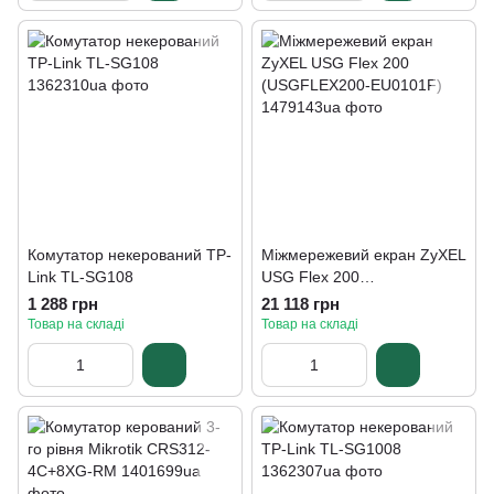
Комутатор некерований TP-
Міжмережевий екран ZyXEL
Link TL-SG108
USG Flex 200
(USGFLEX200-EU0101F)
1 288 грн
21 118 грн
Товар на складі
Товар на складі