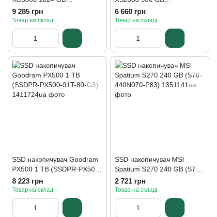
(SKC3000S/1024G)
(SXS2000/500GA)
9 285 грн
6 660 грн
Товар на складі
Товар на складі
SSD накопичувач Goodram
SSD накопичувач MSI
PX500 1 TB (SSDPR-PX500-
Spatium S270 240 GB (S78-
01T-80-G3)
440N070-P83)
8 223 грн
2 721 грн
Товар на складі
Товар на складі