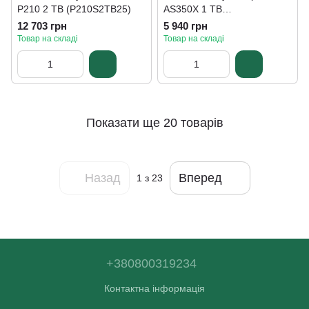
P210 2 TB (P210S2TB25)
AS350X 1 TB
(AP1TBAS350XR-1)
12 703 грн
5 940 грн
Товар на складі
Товар на складі
Показати ще 20 товарів
Назад
Вперед
1
з 23
+380800319234
Контактна інформація