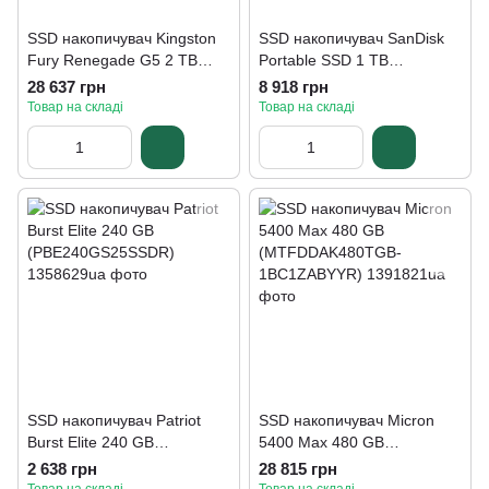
SSD накопичувач Kingston
SSD накопичувач SanDisk
Fury Renegade G5 2 TB
Portable SSD 1 TB
(SFYR2S/2T0)
(SDSSDE30-1T00-G26)
28 637 грн
8 918 грн
Товар на складі
Товар на складі
SSD накопичувач Patriot
SSD накопичувач Micron
Burst Elite 240 GB
5400 Max 480 GB
(PBE240GS25SSDR)
(MTFDDAK480TGB-
2 638 грн
28 815 грн
1BC1ZABYYR)