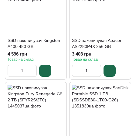
SSD накопичувач Kingston
SSD накопичувач Apacer
A400 480 GB
AS2280P4X 256 GB
(SA400S37/480G)
(AP256GAS2280P4X-1)
4 596 грн
3 403 грн
Товар на складі
Товар на складі