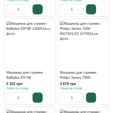
Товар на складі
Товар на складі
Машинка для стрижки
Машинка для стрижки
BaByliss E974E
Philips Series 7000
MG7941/15
2 331 грн
3 675 грн
Товар на складі
Товар на складі