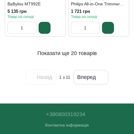
BaByliss MT992E
Philips All-in-One Trimmer
3000 Series MG3930/15
5 135 грн
1 721 грн
Товар на складі
Товар на складі
Показати ще 20 товарів
Назад
Вперед
1
з 11
+380800319234
Контактна інформація