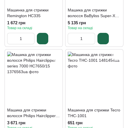
Машинка для стрижки
Машика для стрижки
Remington HC335
волосся BaByliss Super-X
Metal Black Edition E991E
1 672 грн
5 135 грн
Товар на складі
Товар на складі
Машика для стрижки
Машинка для стрижки Tecro
волосся Philips Hairclipper
THC-1001
series 7000 HC7650/15
3 671 грн
651 грн