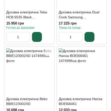
Духовка електрична Teka
Духовка електрична Dual
HCB 6535 Black
Cook Samsung
(111020031)
NV7B4245VAS
15 950 грн
17 225 грн
Готово до відправки
Товар на складі
Духовка електрична Beko
Духовка електрична Hansa
BBIE123002XD
BOEI68461
10 698 грн
12 033 грн