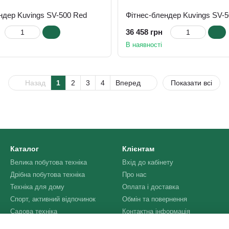
ндер Kuvings SV-500 Red
Фітнес-блендер Kuvings SV-50
36 458 грн
В наявності
Назад
1
2
3
4
Вперед
Показати всі
Каталог
Клієнтам
Велика побутова техніка
Вхід до кабінету
Дрібна побутова техніка
Про нас
Техніка для дому
Оплата і доставка
Спорт, активний відпочинок
Обмін та повернення
Садова техніка
Контактна інформація
Відгуки про магазин