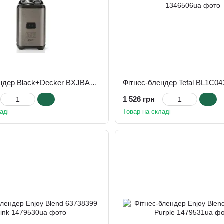
Фітнес-блендер Black+Decker BXJBA350E
Фітнес-блендер Tefal BL1C04
1 526 грн
аді
Товар на складі