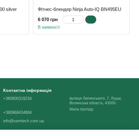
0 silver
Фітнес-блендер Ninja Auto-IQ BN495EU
6 070 грн
В наявності
Контактна інформація
+380800319234
вулиця Липинського, 7, Луцьк,
Волинська область, 43000
Мапа проїзду
+380968434884
info@semtech.com.ua