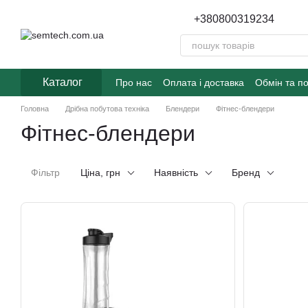
Перейти до основного контенту
+380800319234
Каталог
Про нас
Оплата і доставка
Обмін та п
Головна
Дрібна побутова техніка
Блендери
Фітнес-блендери
Фітнес-блендери
Фільтр
Ціна, грн
Наявність
Бренд