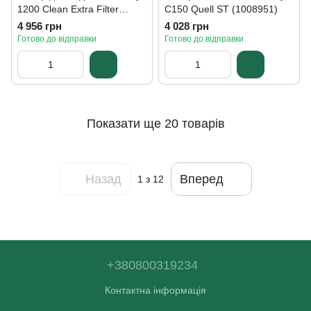
1200 Clean Extra Filter
C150 Quell ST (1008951)
cartridge (1008197)
4 956 грн
4 028 грн
Готово до відправки
Готово до відправки
Показати ще 20 товарів
Назад
Вперед
1
з 12
+380800319234
Контактна інформація