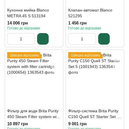
Кухонна мийка Blanco
Клапан-автомат Blanco
METRA 45 S 513194
521295
14 006 грн
1 456 грн
Готово до відправки
Готово до відправки
Швидка відправка
Швидка відправка
Фільтр для води Brita Purity
Фільтр-система Brita Purity
450 Steam Filter system with
C150 Quell ST Starter Set 5
filter cartridge (1000654)
(1001943)
10 897 грн
9 001 грн