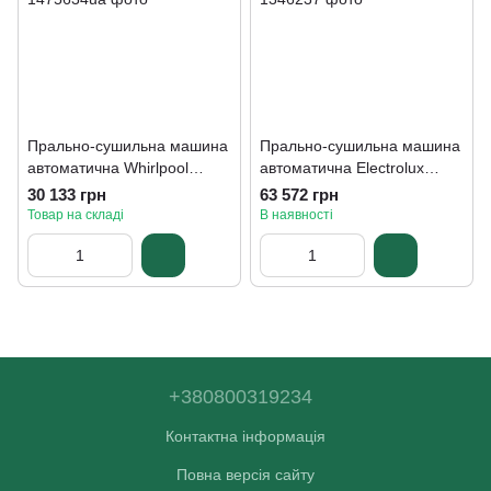
Прально-сушильна машина
Прально-сушильна машина
автоматична Whirlpool
автоматична Electrolux
FFWD 8649 BV UA
EW7W5607AP
30 133 грн
63 572 грн
Товар на складі
В наявності
+380800319234
Контактна інформація
Повна версія сайту