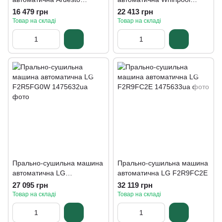
WDMW-85IDGBD
FFWDB 864349 BV PL
16 479 грн
22 413 грн
Товар на складі
Товар на складі
Прально-сушильна машина
Прально-сушильна машина
автоматична LG
автоматична LG F2R9FC2E
F2R5FG0W
27 095 грн
32 119 грн
Товар на складі
Товар на складі