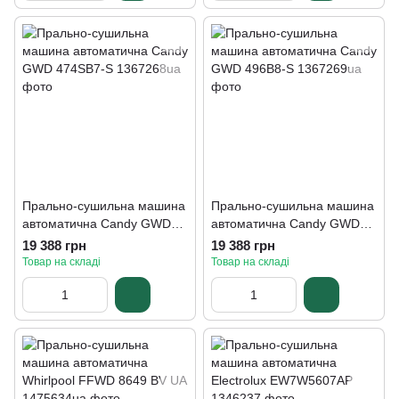
Прально-сушильна машина
Прально-сушильна машина
автоматична Candy GWD
автоматична Candy GWD
474SB7-S
496B8-S
19 388 грн
19 388 грн
Товар на складі
Товар на складі