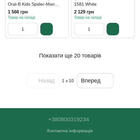
Oral-B Kids Spider-Man
1581 White
D103.413.2KX Special
1 566 грн
2 129 грн
Edition
Товар на складі
Товар на складі
Показати ще 20 товарів
Назад
Вперед
1
з 10
+380800319234
Контактна інформація