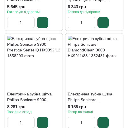
ProtectiveClean 4500
Sonicare 5300 HX7109/01
5 645 грн
6 343 грн
HX6836/24
Готово до відправки
Готово до відправки
Електрична зубна щітка
Електрична зубна щітка
Philips Sonicare 9900
Philips Sonicare
Prestige SenseIQ HX9992/12
DiamondClean 9000
8 281 грн
6 155 грн
HX9911/88
Товар на складі
Товар на складі