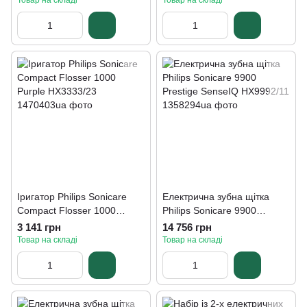
Товар на складі
Товар на складі
Іригатор Philips Sonicare
Електрична зубна щітка
Compact Flosser 1000
Philips Sonicare 9900
Purple HX3333/23
Prestige SenseIQ HX9992/11
3 141 грн
14 756 грн
Товар на складі
Товар на складі