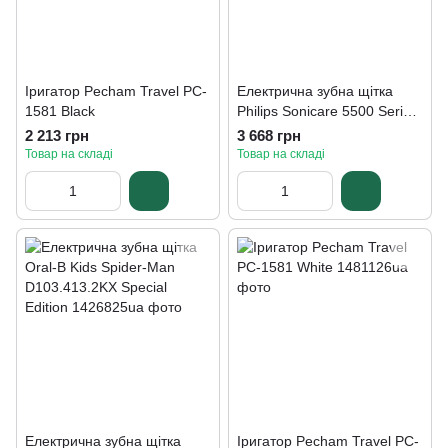
Іригатор Pecham Travel PC-
Електрична зубна щітка
1581 Black
Philips Sonicare 5500 Series
HX7111/01
2 213 грн
3 668 грн
Товар на складі
Товар на складі
Електрична зубна щітка
Іригатор Pecham Travel PC-