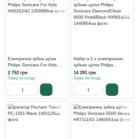
Електрична зубна щітка
Набір із 2-х електричних
Philips Sonicare For Kids
зубних щіток Philips
HX6352/42
Sonicare DiamondClean
2 752 грн
14 291 грн
9000 Pink&Black HX9914/69
Товар на складі
Товар на складі