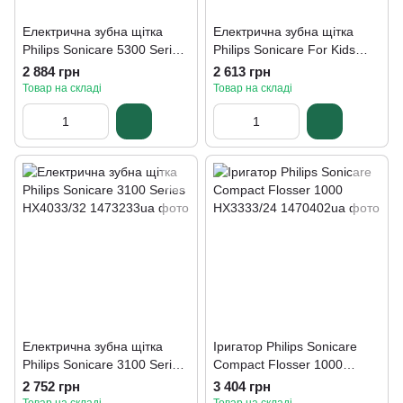
Електрична зубна щітка
Електрична зубна щітка
Philips Sonicare 5300 Series
Philips Sonicare For Kids
HX7108/01
HX6322/04
2 884 грн
2 613 грн
Товар на складі
Товар на складі
Електрична зубна щітка
Іригатор Philips Sonicare
Philips Sonicare 3100 Series
Compact Flosser 1000
HX4033/32
HX3333/24
2 752 грн
3 404 грн