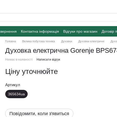
овернення
Контактна інформація
Відгуки про магазин
Договір 
Головна
Велика побутова техніка
Духовки
Духовки електричні
Духо
Духовка електрична Gorenje BPS6
Немає в наявності
Написати відгук
Ціну уточнюйте
Артикул
365634ua
Повідомити, коли з'явиться