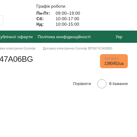
Графік роботи:
Пн-Пт:
09:00–19:00
Сб:
10:00-17:00
Нд:
10:00-15:00
публічної оферти
Політика конфіденційності
Укр
вки електричні Gorenje
Духовка електрична Gorenje BPS6747A06BG
747A06BG
Артикул
1380452ua
Порівняти
В бажання