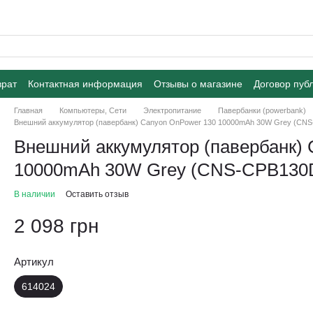
врат
Контактная информация
Отзывы о магазине
Договор пуб
Главная
Компьютеры, Сети
Электропитание
Павербанки (powerbank)
Внешний аккумулятор (павербанк) Canyon OnPower 130 10000mAh 30W Grey (CN
Внешний аккумулятор (павербанк)
10000mAh 30W Grey (CNS-CPB130
В наличии
Оставить отзыв
2 098 грн
Артикул
614024