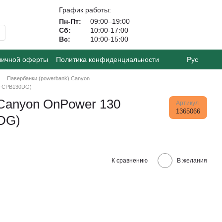
График работы:
Пн-Пт:
09:00–19:00
Сб:
10:00-17:00
Вс:
10:00-15:00
личной оферты
Политика конфиденциальности
Рус
Павербанки (powerbank) Canyon
S-CPB130DG)
 Canyon OnPower 130
Артикул
1365066
DG)
К сравнению
В желания