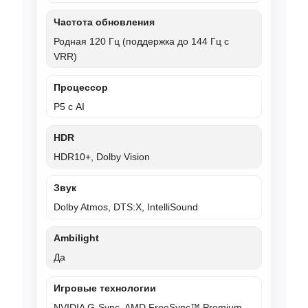
Частота обновления
Родная 120 Гц (поддержка до 144 Гц с
VRR)
Процессор
P5 с AI
HDR
HDR10+, Dolby Vision
Звук
Dolby Atmos, DTS:X, IntelliSound
Ambilight
Да
Игровые технологии
NVIDIA G-Sync, AMD FreeSync™ Premium,