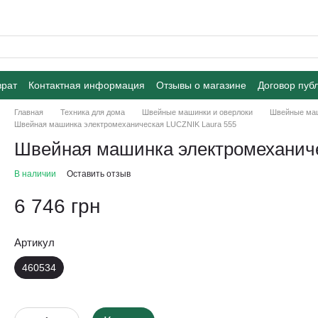
врат
Контактная информация
Отзывы о магазине
Договор пуб
Главная
Техника для дома
Швейные машинки и оверлоки
Швейные ма
Швейная машинка электромеханическая LUCZNIK Laura 555
Швейная машинка электромеханиче
В наличии
Оставить отзыв
6 746 грн
Артикул
460534