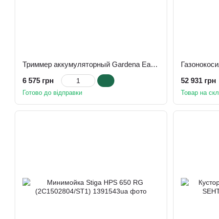
Триммер аккумуляторный Gardena EasyGrassCut 18V-230 + АКБ и ЗП (06008C1A03)
6 575 грн
52 931 грн
Готово до відправки
Товар на скл