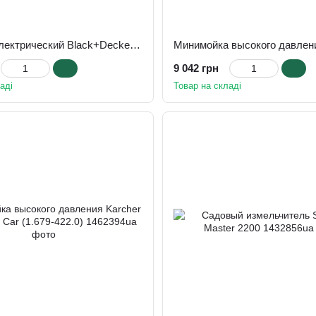
Кусторез электрический Black+Decker BEHTS401-QS
9 042 грн
аді
Товар на складі