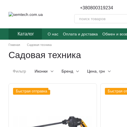
Перейти к основному контенту
+380800319234
Каталог
О нас
Оплата и доставка
Обмен и воз
Главная
Садовая техника
Садовая техника
Фильтр
Иконки
Бренд
Цена, грн
Быстрая отправка
Быстрая о