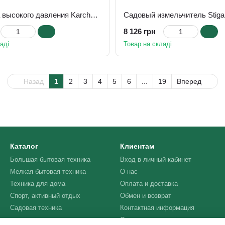
Минимойка высокого давления Karcher K 4 Classic Car (1.679-422.0)
8 126 грн
аді
Товар на складі
Назад
1
2
3
4
5
6
...
19
Вперед
Каталог
Клиентам
Большая бытовая техника
Вход в личный кабинет
Мелкая бытовая техника
О нас
Техника для дома
Оплата и доставка
Спорт, активный отдых
Обмен и возврат
Садовая техника
Контактная информация
Отзывы о магазине