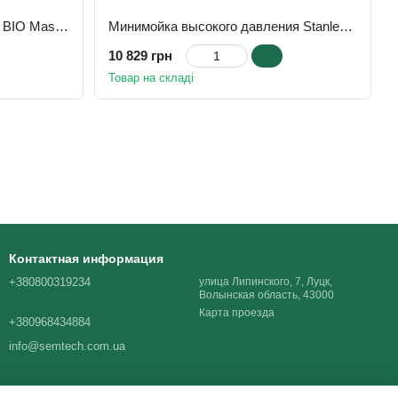
Садовый измельчитель Stiga BIO Master 2200
Минимойка высокого давления Stanley SXPW25CDSS-E
10 829 грн
Товар на складі
Контактная информация
+380800319234
улица Липинского, 7, Луцк,
Волынская область, 43000
Карта проезда
+380968434884
info@semtech.com.ua