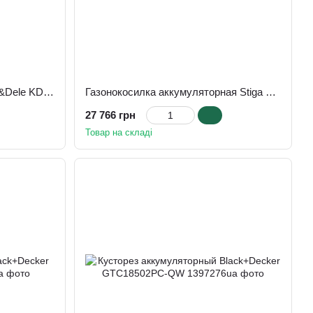
Садовый измельчитель Kraft&Dele KD5212
Газонокосилка аккумуляторная Stiga Collector 548 AE Kit (2L0485808/ST1)
27 766 грн
Товар на складі