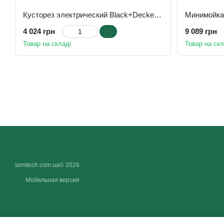
Кусторез электрический Black+Decker BEHTS301-QS
4 024 грн
9 089 грн
Товар на складі
Товар на скл
semtech.com.ua© 2026
Мобильная версия