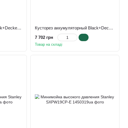
Кусторез электрический Black+Decker BEHTS501-QS
Кусторез аккумуляторный Black+Decker GTC18502PC-QW
7 702 грн
Товар на складі