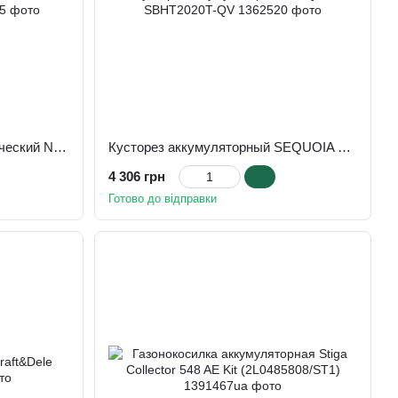
Высоторез-веткорез электрический NAC PCE71-SAH-E-CH
Кусторез аккумуляторный SEQUOIA SBHT2020T-QV
4 306 грн
Готово до відправки