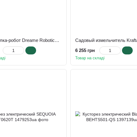
Газонокосилка-робот Dreame Roboticmower A1 Pro (MLLA7210)
6 255 грн
аді
Товар на складі