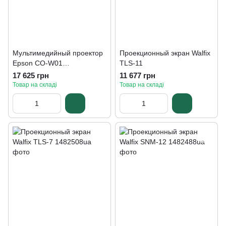
Мультимедийный проектор
Проекционный экран Walfix
Epson CO-W01
TLS-11
(V11HA86040)
17 625 грн
11 677 грн
Товар на складі
Товар на складі