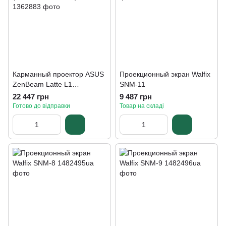
Карманный проектор ASUS
Проекционный экран Walfix
ZenBeam Latte L1
SNM-11
(90LJ00E5-B00070)
22 447 грн
9 487 грн
Готово до відправки
Товар на складі