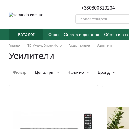
Перейти к основному контенту
+380800319234
Каталог
О нас
Оплата и доставка
Обмен и воз
Главная
ТВ, Аудио, Видео, Фото
Аудио техника
Усилители
Усилители
Фильтр
Цена, грн
Наличие
Бренд