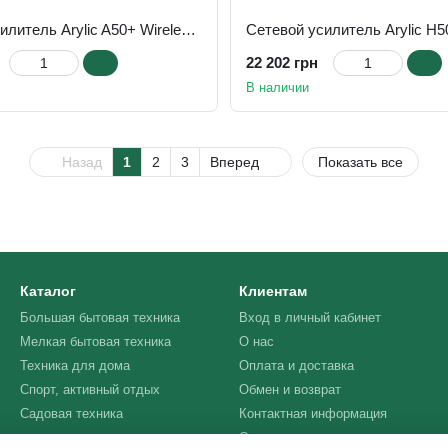
Сетевой усилитель Arylic A50+ Wireless Stereo Amplifier
Сетевой усилитель Arylic H5
22 202 грн
В наличии
Назад
1
2
3
Вперед
Показать все
Каталог
Клиентам
Большая бытовая техника
Вход в личный кабинет
Мелкая бытовая техника
О нас
Техника для дома
Оплата и доставка
Спорт, активный отдых
Обмен и возврат
Садовая техника
Контактная информация
Отзывы о магазине