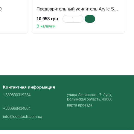
0
Предварительный усилитель Arylic S50 Pro+ Wireless Stereo Preamp
10 958 грн
В наличии
Контактная информация
+380800319234
улица Липинского, 7, Луцк,
Волынская область, 43000
Карта проезда
+380968434884
info@semtech.com.ua