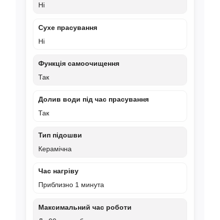
Ні
Сухе прасування
Ні
Функція самоочищення
Так
Долив води під час прасування
Так
Тип підошви
Керамічна
Час нагріву
Приблизно 1 минута
Максимальний час роботи