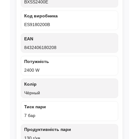
BXSS2400E
Код виробника
ES9180200B
EAN
8432406180208
Потужність
2400 W
Колір
Чёрный
Тиск пари
7 бар
Продуктивність пари
130 г/хв