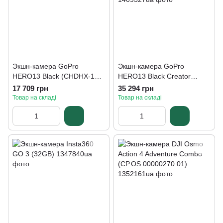
Экшн-камера GoPro
Экшн-камера GoPro
HERO13 Black (CHDHX-131-
HERO13 Black Creator
RW)
Edition (CHDFB-131-EU)
17 709 грн
35 294 грн
Товар на складі
Товар на складі