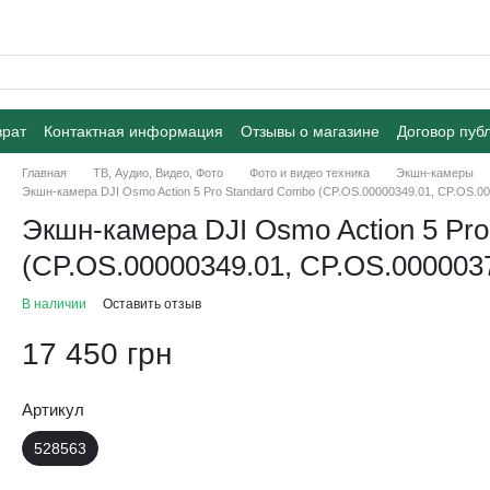
врат
Контактная информация
Отзывы о магазине
Договор пуб
Главная
ТВ, Аудио, Видео, Фото
Фото и видео техника
Экшн-камеры
Экшн-камера DJI Osmo Action 5 Pro Standard Combo (CP.OS.00000349.01, CP.OS.00
Экшн-камера DJI Osmo Action 5 Pr
(CP.OS.00000349.01, CP.OS.000003
В наличии
Оставить отзыв
17 450 грн
Артикул
528563