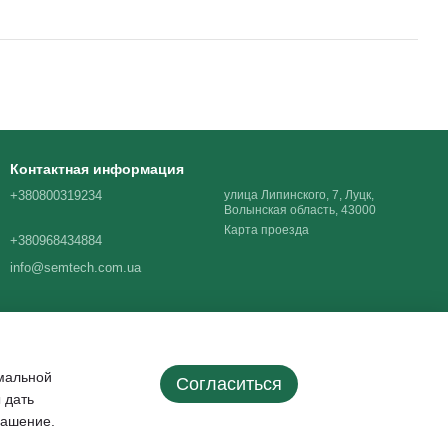
Контактная информация
+380800319234
улица Липинского, 7, Луцк,
Волынская область, 43000
Карта проезда
+380968434884
info@semtech.com.ua
имальной
Согласиться
 дать
лашение
.