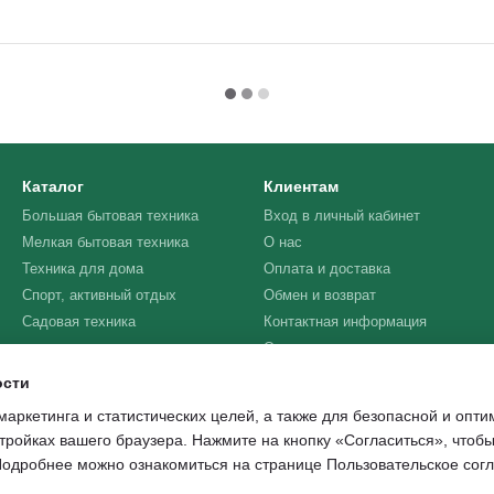
Каталог
Клиентам
Большая бытовая техника
Вход в личный кабинет
Мелкая бытовая техника
О нас
Техника для дома
Оплата и доставка
Спорт, активный отдых
Обмен и возврат
Садовая техника
Контактная информация
Отзывы о магазине
Договор публичной оферты
ости
Политика
маркетинга и статистических целей, а также для безопасной и опт
конфиденциальности
тройках вашего браузера. Нажмите на кнопку «Согласиться», чтобы
 Подробнее можно ознакомиться на странице
Пользовательское сог