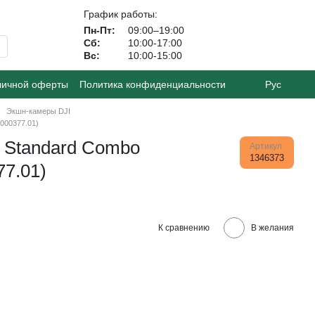
График работы:
Пн-Пт:
09:00–19:00
Сб:
10:00-17:00
Вс:
10:00-15:00
личной оферты
Политика конфиденциальности
Рус
Экшн-камеры DJI
000377.01)
o Standard Combo
Артикул
1346373
77.01)
К сравнению
В желания