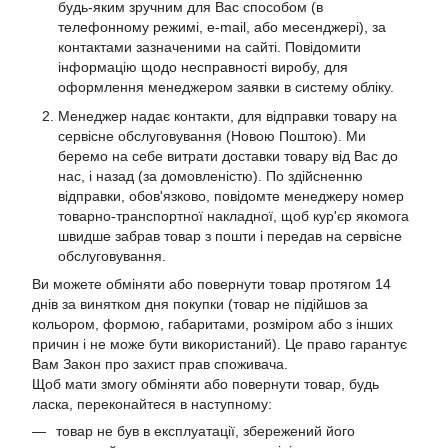
будь-яким зручним для Вас способом (в
телефонному режимі, e-mail, або месенджері), за
контактами зазначеними на сайті. Повідомити
інформацію щодо несправності виробу, для
оформлення менеджером заявки в систему обліку.
Менеджер надає контакти, для відправки товару на
сервісне обслуговування (Новою Поштою). Ми
беремо на себе витрати доставки товару від Вас до
нас, і назад (за домовленістю). По здійсненню
відправки, обов'язково, повідомте менеджеру номер
товарно-транспортної накладної, щоб кур'єр якомога
швидше забрав товар з пошти і передав на сервісне
обслуговування.
Ви можете обміняти або повернути товар протягом 14
днів за винятком дня покупки (товар не підійшов за
кольором, формою, габаритами, розміром або з інших
причин і не може бути використаний). Це право гарантує
Вам Закон про захист прав споживача.
Щоб мати змогу обміняти або повернути товар, будь
ласка, переконайтеся в наступному:
товар не був в експлуатації, збережений його